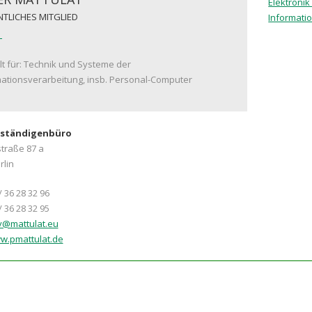
Elektronik
TLICHES MITGLIED
Informatio
lt für: Technik und Systeme der
ationsverarbeitung, insb. Personal-Computer
rständigenbüro
traße 87 a
rlin
 / 36 28 32 96
/ 36 28 32 95
v@mattulat.eu
w.pmattulat.de