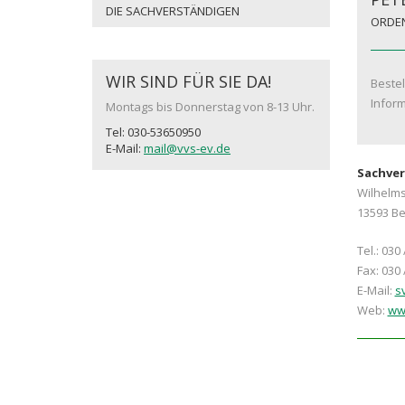
DIE SACHVERSTÄNDIGEN
ORDEN
WIR SIND FÜR SIE DA!
Bestel
Inform
Montags bis Donnerstag von 8-13 Uhr.
Tel: 030-53650950
E-Mail:
mail@vvs-ev.de
Sachve
Wilhelms
13593 Be
Tel.: 030
Fax: 030 
E-Mail:
s
Web:
ww