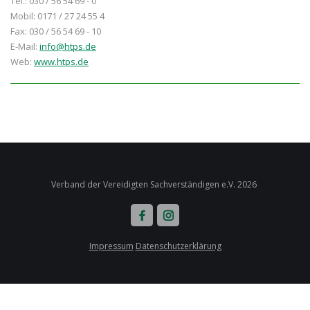
Tel.: 030 / 56 54 69 - 0
Mobil: 0171 / 27 24 55 4
Fax: 030 / 56 54 69 - 10
E-Mail:
info@htps.de
Web:
www.htps.de
Verband der Vereidigten Sachverständigen e.V. 2026
Impressum
Datenschutzerklärung