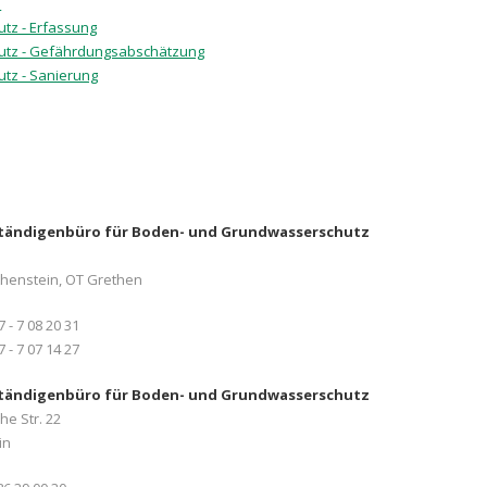
G
tz - Erfassung
tz - Gefährdungsabschätzung
tz - Sanierung
tändigenbüro für Boden- und Grundwasserschutz
thenstein, OT Grethen
37 - 7 08 20 31
7 - 7 07 14 27
tändigenbüro für Boden- und Grundwasserschutz
e Str. 22
in