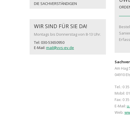
DIE SACHVERSTÄNDIGEN
ORDEN
WIR SIND FÜR SIE DA!
Bestel
Sanier
Montags bis Donnerstag von 8-13 Uhr.
Erfass
Tel: 030-53650950
E-Mail:
mail@vvs-ev.de
Sachver
Am Hag 
04910 El
Tel.: 0 35
Mobil: 01
Fax: 0 35
E-Mail:
u
Web:
ww