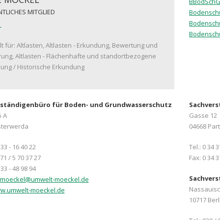
BBodSch
TLICHES MITGLIED
Bodenschu
Bodenschu
Bodenschu
lt für: Altlasten, Altlasten - Erkundung, Bewertung und
ung, Altlasten - Flächenhafte und standortbezogene
ung / Historische Erkundung
ständigenbüro für Boden- und Grundwasserschutz
Sachvers
5 A
Gasse 12
sterwerda
04668 Par
 33 - 16 40 22
Tel.: 0 34 
71 / 5 70 37 27
Fax: 0 34 3
 33 - 48 98 94
Sachvers
.moeckel@umwelt-moeckel.de
Nassauisch
w.umwelt-moeckel.de
10717 Berl