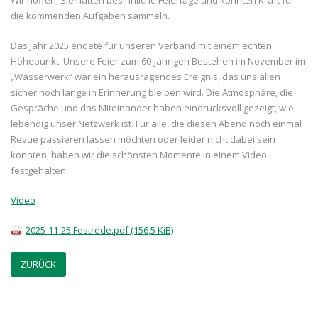
Wir hoffen, Sie hatten besinnliche Feiertage und konnten Kraft für
die kommenden Aufgaben sammeln.
Das Jahr 2025 endete für unseren Verband mit einem echten
Höhepunkt. Unsere Feier zum 60-jährigen Bestehen im November im
„Wasserwerk“ war ein herausragendes Ereignis, das uns allen
sicher noch lange in Erinnerung bleiben wird. Die Atmosphäre, die
Gespräche und das Miteinander haben eindrucksvoll gezeigt, wie
lebendig unser Netzwerk ist. Für alle, die diesen Abend noch einmal
Revue passieren lassen möchten oder leider nicht dabei sein
konnten, haben wir die schönsten Momente in einem Video
festgehalten:
Video
2025-11-25 Festrede.pdf
(156,5 KiB)
ZURÜCK